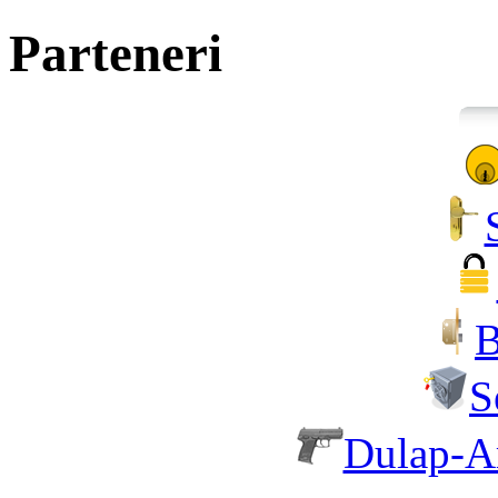
Parteneri
B
S
Dulap-A