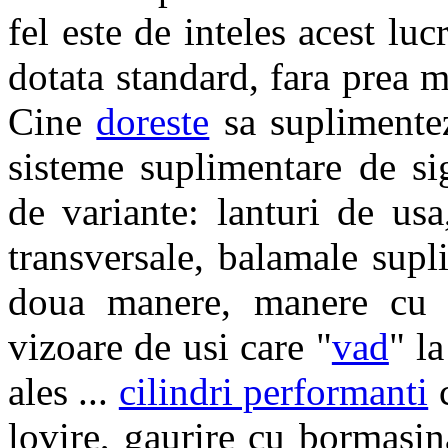
fel este de inteles acest lu
dotata standard, fara prea m
Cine
doreste
sa suplimentez
sisteme suplimentare de si
de variante: lanturi de usa
transversale, balamale supl
doua manere, manere cu pa
vizoare de usi care "
vad
" l
ales ...
cilindri performanti
c
lovire, gaurire cu bormasin