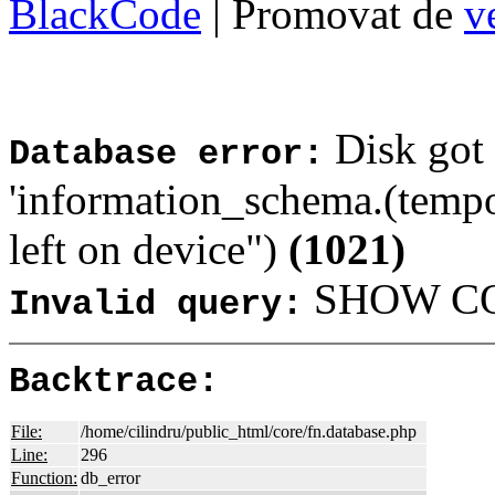
BlackCode
| Promovat de
v
Disk got 
Database error:
'information_schema.(tempo
left on device")
(1021)
SHOW COL
Invalid query:
Backtrace:
File:
/home/cilindru/public_html/core/fn.database.php
Line:
296
Function:
db_error