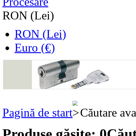
Procesare
RON (Lei)
RON (Lei)
Euro (€)
Pagină de start
Căutare ava
Produse găsite:
0
Căut