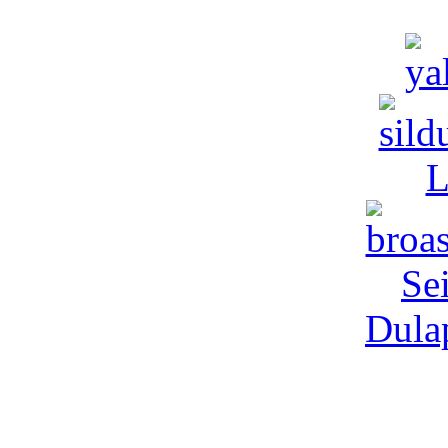
L
Sei
Dula